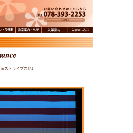
スン・受
教室案内・
入学案内
入学申し込み
MAP
ズ＆ストライプス他）