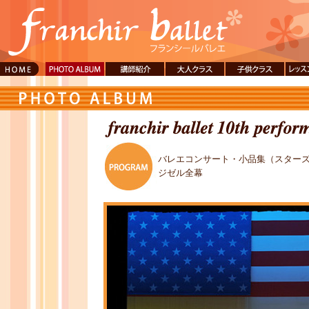
PHOTO
講師紹介
大人クラス
子供クラス
レッ
ALBUM
講料
バレエコンサート・小品集（スター
ジゼル全幕